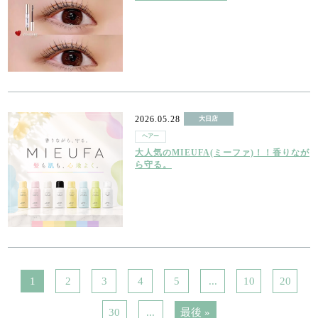
2026.05.28
大日店
ヘアー
大人気のMIEUFA(ミーファ)！！香りなが
ら守る。
1
2
3
4
5
...
10
20
30
...
最後 »