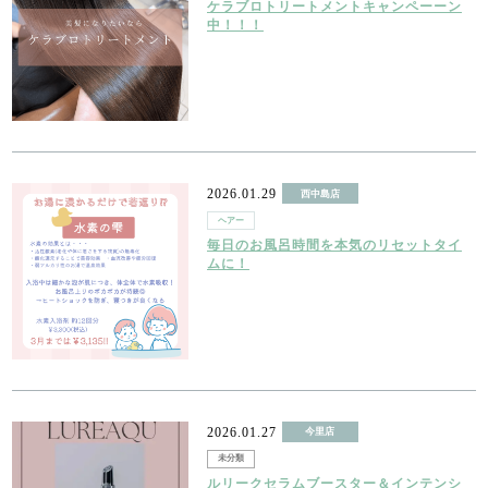
ケラブロトリートメントキャンペーーン
中！！！
2026.01.29
西中島店
ヘアー
毎日のお風呂時間を本気のリセットタイ
ムに！
2026.01.27
今里店
未分類
ルリークセラムブースター＆インテンシ