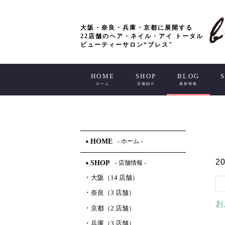
大阪・奈良・兵庫・京都に展開する
22店舗のヘア・ネイル・アイ トータル
ビューティーサロン“ブレス"
HOME
SHOP
BLOG
ホーム
店舗紹介
最新情報
HOME
- ホーム -
■
20
SHOP
- 店舗情報 -
■
･
大阪（14 店舗）
･
奈良（3 店舗）
お
･
京都（2 店舗）
･
兵庫（3 店舗）