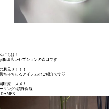
んにちは！
hipi梅田店レセプションの森口です！
の肌見せ！！！
肌ちゅちゅるアイテムのご紹介です♡
国医療コスメ！
ーリング×鎮静保湿
ADAMER