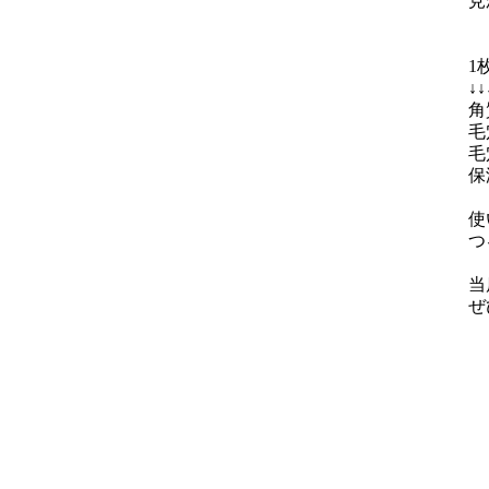
見
1
↓↓
角
毛
毛
保
使
つ
当
ぜ