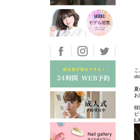
こ
s
夏
お
韓
ピ
L