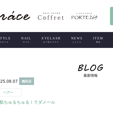
STYLE
NAIL
EYELASH
NEWS
ITEM
スタイル
ネイル
まつ毛エクステ
ニュース
商品
最新情報
25.08.07
梅田店
ヘアー
肌ちゅるちゅる！ラダメール