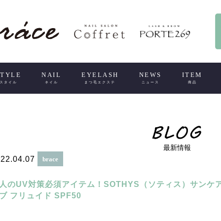
STYLE
NAIL
EYELASH
NEWS
ITEM
スタイル
ネイル
まつ毛エクステ
ニュース
商品
最新情報
22.04.07
brace
人のUV対策必須アイテム！SOTHYS（ソティス）サンケ
ブ フリュイド SPF50