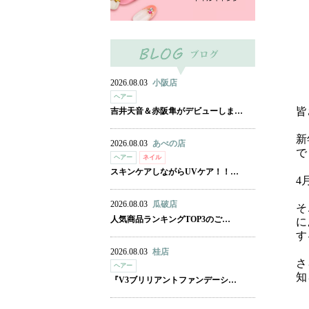
2026.08.03
小阪店
ヘアー
皆
吉井天音＆赤阪隼がデビューしま…
新
2026.08.03
あべの店
で
ヘアー
ネイル
スキンケアしながらUVケア！！…
4
2026.08.03
瓜破店
そ
人気商品ランキングTOP3のご…
に
す
2026.08.03
桂店
さ
ヘアー
知
『V3ブリリアントファンデーシ…