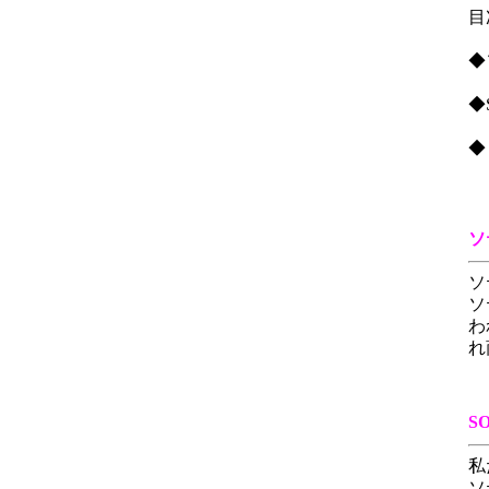
目
◆
◆
◆
ソ
ソ
ソ
わ
れ
S
私
ソ