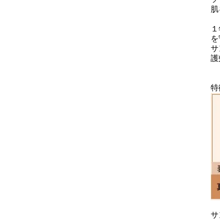
肌
１
を
サ
護
特
サ