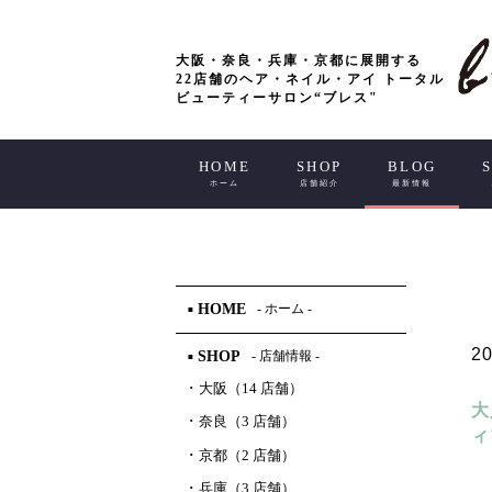
大阪・奈良・兵庫・京都に展開する
22店舗のヘア・ネイル・アイ トータル
ビューティーサロン“ブレス"
HOME
SHOP
BLOG
ホーム
店舗紹介
最新情報
HOME
- ホーム -
■
20
SHOP
- 店舗情報 -
■
･
大阪（14 店舗）
大
･
奈良（3 店舗）
ィ
･
京都（2 店舗）
･
兵庫（3 店舗）