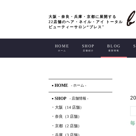
大阪・奈良・兵庫・京都に展開する
22店舗のヘア・ネイル・アイ トータル
ビューティーサロン“ブレス"
HOME
SHOP
BLOG
ホーム
店舗紹介
最新情報
HOME
- ホーム -
■
20
SHOP
- 店舗情報 -
■
･
大阪（14 店舗）
･
奈良（3 店舗）
毎
･
京都（2 店舗）
･
兵庫（3 店舗）