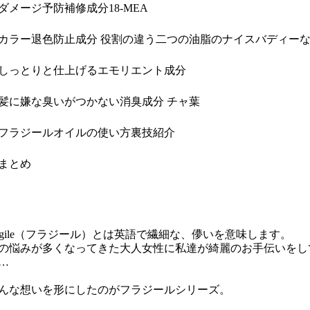
ダメージ予防補修成分18-MEA
カラー退色防止成分 役割の違う二つの油脂のナイスバディー
しっとりと仕上げる
エモリエント成分
髪に嫌な臭いがつかない
消臭成分 チャ葉
フラジールオイルの使い方裏技紹介
まとめ
ragile（フラジール）とは英語で繊細な、儚いを意味します。
の悩みが多くなってきた大人女性に私達が綺麗のお手伝いをし
…
んな想いを形にしたのがフラジールシリーズ。