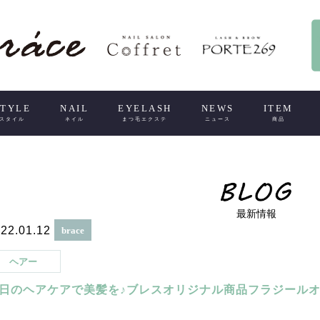
STYLE
NAIL
EYELASH
NEWS
ITEM
スタイル
ネイル
まつ毛エクステ
ニュース
商品
最新情報
22.01.12
brace
ヘアー
日のヘアケアで美髪を♪ブレスオリジナル商品フラジール