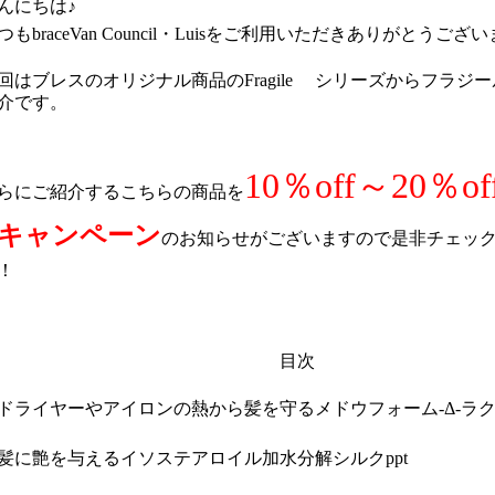
んにちは♪
つもbraceVan Council・Luisをご利用いただきありがとうござ
回はブレスのオリジナル商品のFragile シリーズからフラジ
介です。
10％off～20％of
らにご紹介するこちらの商品を
キャンペーン
のお知らせがございますので是非チェッ
！
目次
ドライヤーやアイロンの熱から髪を守るメドウフォーム-Δ-ラ
髪に艶を与えるイソステアロイル加水分解シルクppt