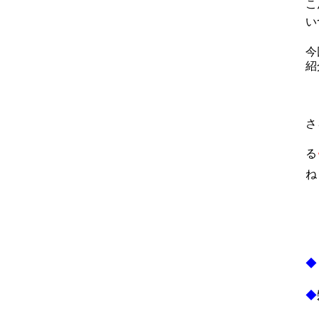
こ
い
今
紹
さ
る
ね
◆
◆