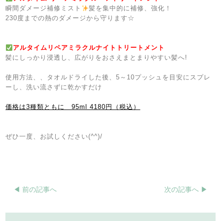
瞬間ダメージ補修ミスト
髪を集中的に補修、強化！
230度までの熱のダメージから守ります☆
アルタイムリペアミラクルナイトトリートメント
髪にしっかり浸透し、広がりをおさえまとまりやすい髪へ!
使用方法、、タオルドライした後、5～10プッシュを目安にスプレ
ーし、洗い流さずに乾かすだけ
価格は3種類ともに 95ml 4180円（税込）
ぜひ一度、お試しください(^^)/
◀︎ 前の記事へ
次の記事へ ▶︎