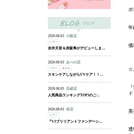
ポ
年
2026.08.03
小阪店
ヘアー
価
吉井天音＆赤阪隼がデビューしま…
2026.08.03
あべの店
☆
ヘアー
ネイル
スキンケアしながらUVケア！！…
『
2026.08.03
瓜破店
ド
人気商品ランキングTOP3のご…
2026.08.03
桂店
美
ヘアー
『V3ブリリアントファンデーシ…
透