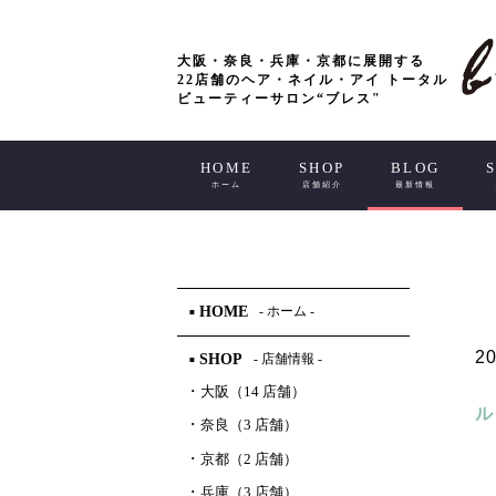
大阪・奈良・兵庫・京都に展開する
22店舗のヘア・ネイル・アイ トータル
ビューティーサロン“ブレス"
HOME
SHOP
BLOG
ホーム
店舗紹介
最新情報
HOME
- ホーム -
■
20
SHOP
- 店舗情報 -
■
･
大阪（14 店舗）
ル
･
奈良（3 店舗）
･
京都（2 店舗）
･
兵庫（3 店舗）