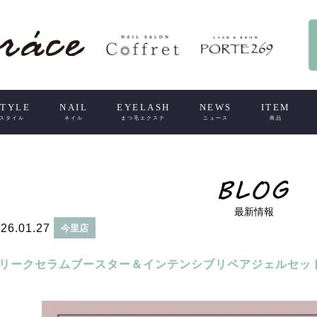
STYLE
NAIL
EYELASH
NEWS
ITEM
スタイル
ネイル
まつ毛エクステ
ニュース
商品
最新情報
26.01.27
今里店
リークセラムブースター＆インテンシブリペアジェルセッ