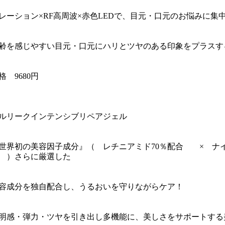
レーション×RF高周波×赤色LEDで、目元・口元のお悩みに集
齢を感じやすい目元・口元にハリとツヤのある印象をプラスす
格 9680円
ルリークインテンシブリペアジェル
世界初の美容因子成分』（ レチニアミド70％配合 × ナ
 ）さらに厳選した
容成分を独自配合し、うるおいを守りながらケア！
明感・弾力・ツヤを引き出し多機能に、美しさをサポートする