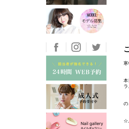
寒
本
ラ
の
☆