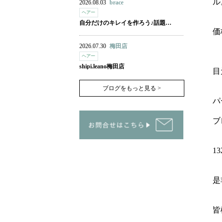
ル
2026.08.03
brace
ヘアー
自分だけのキレイを作ろう♪話題…
価
2026.07.30
梅田店
ヘアー
shipi.leano梅田店
目
ブログをもっと見る >
パ
ブ
1
是
皆