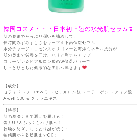
韓国コスメ・・・日本初上陸の水光肌セラム❣
肌の奥までたっぷり潤いを補給して、
長時間みずみずしさをキープする高保湿セラム
水分チャージエッセンスオリゴマーと海洋ミネラル成分が
肌の奥まで栄養を届け、ハリと弾力をアップ
コラーゲン＆ヒアルロン酸のW保湿パワーで
しっとりとした健康的な美肌へ導きます
【成分】
セラミド ・アロエベラ ・ヒアルロン酸 ・コラーゲン ・アミノ酸
A-cell 300 & クララエキス
【特長】
肌の奥深くまで潤いを届ける！
弾力UP＆ふっくらハリ肌へ！
乾燥を防ぎ、しっとり感が続く！
敏感肌から乾燥肌までOK！