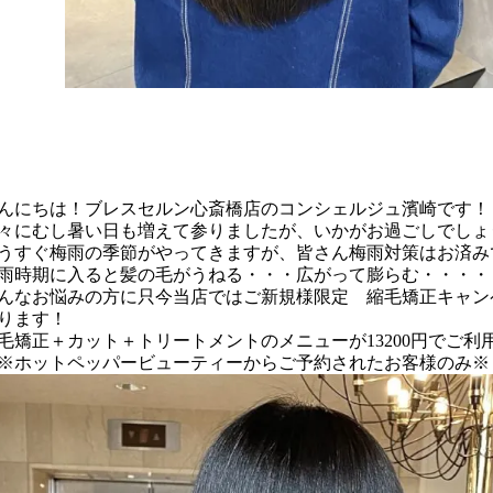
んにちは！ブレスセルン心斎橋店のコンシェルジュ濱崎です！
々にむし暑い日も増えて参りましたが、いかがお過ごしでしょ
うすぐ梅雨の季節がやってきますが、皆さん梅雨対策はお済み
雨時期に入ると髪の毛がうねる・・・広がって膨らむ・・・・
んなお悩みの方に只今当店ではご新規様限定 縮毛矯正キャン
ります！
毛矯正＋カット＋トリートメントのメニューが13200円でご利
※ホットペッパービューティーからご予約されたお客様のみ※