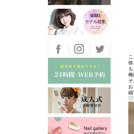
こ
徐
も
梅
そ
お
縮
♡