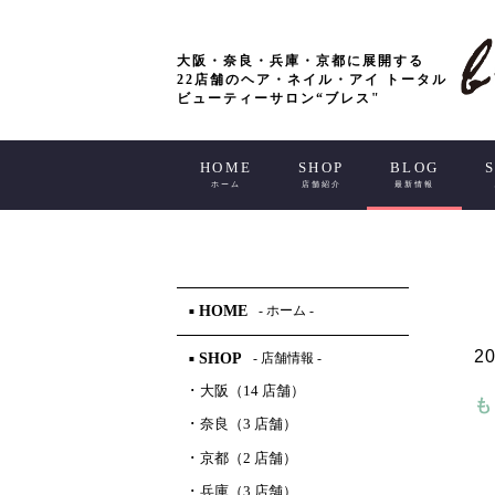
大阪・奈良・兵庫・京都に展開する
22店舗のヘア・ネイル・アイ トータル
ビューティーサロン“ブレス"
HOME
SHOP
BLOG
ホーム
店舗紹介
最新情報
HOME
- ホーム -
■
20
SHOP
- 店舗情報 -
■
･
大阪（14 店舗）
も
･
奈良（3 店舗）
･
京都（2 店舗）
･
兵庫（3 店舗）