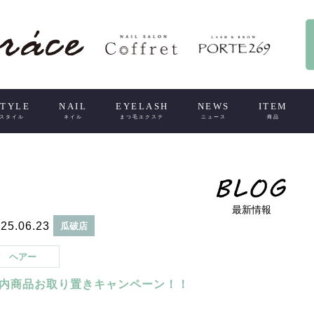
STYLE
NAIL
EYELASH
NEWS
ITEM
スタイル
ネイル
まつ毛エクステ
ニュース
商品
最新情報
25.06.23
瓜破店
ヘアー
内商品お取り置きキャンペーン！！