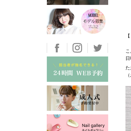
こ
日
た
（