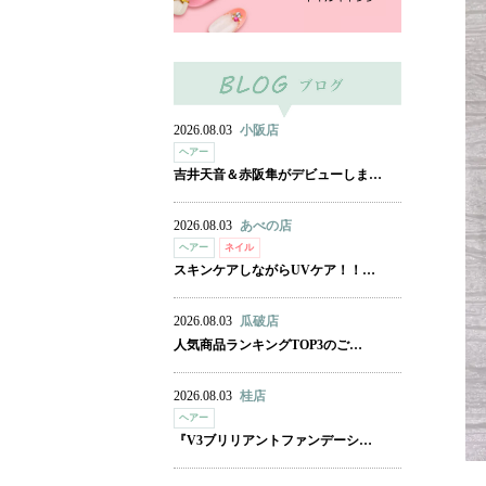
2026.08.03
小阪店
ヘアー
吉井天音＆赤阪隼がデビューしま…
2026.08.03
あべの店
ヘアー
ネイル
スキンケアしながらUVケア！！…
2026.08.03
瓜破店
人気商品ランキングTOP3のご…
2026.08.03
桂店
ヘアー
『V3ブリリアントファンデーシ…