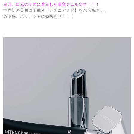
目元、口元のケアに着目した美容ジェルです！！！
世界初の美肌因子成分【レチニアミド】を70％配合し、
透明感、ハリ、ツヤに効果あり！！！
、