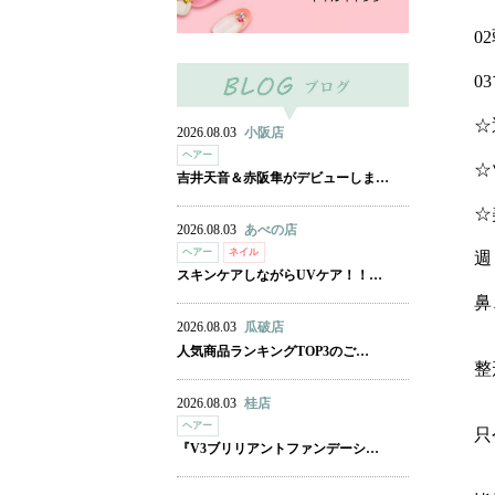
0
0
☆
2026.08.03
小阪店
ヘアー
☆
吉井天音＆赤阪隼がデビューしま…
☆
2026.08.03
あべの店
ヘアー
ネイル
週
スキンケアしながらUVケア！！…
鼻
2026.08.03
瓜破店
人気商品ランキングTOP3のご…
整
2026.08.03
桂店
ヘアー
只
『V3ブリリアントファンデーシ…