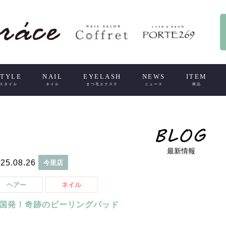
STYLE
NAIL
EYELASH
NEWS
ITEM
スタイル
ネイル
まつ毛エクステ
ニュース
商品
最新情報
25.08.26
今里店
ヘアー
ネイル
国発！奇跡のピーリングパッド