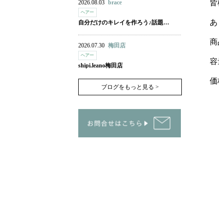
皆
2026.08.03
brace
ヘアー
あ
自分だけのキレイを作ろう♪話題…
商
2026.07.30
梅田店
ヘアー
容
shipi.leano梅田店
価
ブログをもっと見る >