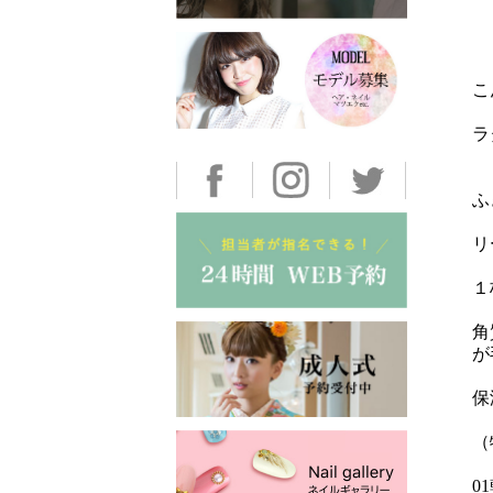
こ
ラ
ふ
リ
１
角
が
保
（
0