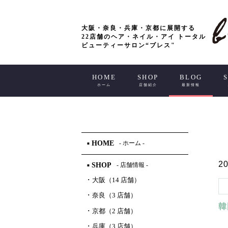
大阪・奈良・兵庫・京都に展開する
22店舗のヘア・ネイル・アイ トータル
ビューティーサロン“ブレス"
HOME
SHOP
BLOG
ホーム
店舗紹介
最新情報
HOME
- ホーム -
■
20
SHOP
- 店舗情報 -
■
･
大阪（14 店舗）
･
奈良（3 店舗）
韓
･
京都（2 店舗）
･
兵庫（3 店舗）