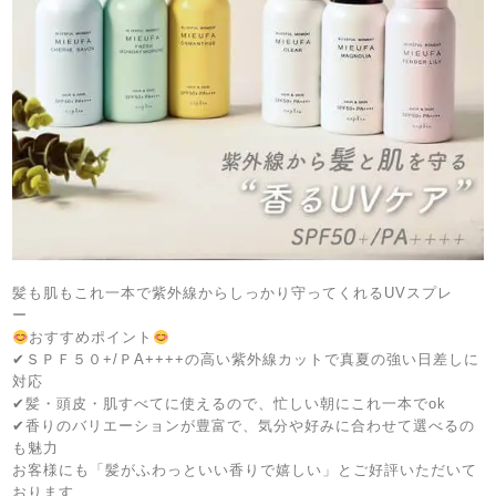
髪も肌もこれ一本で紫外線からしっかり守ってくれるUVスプレ
ー
おすすめポイント
✔
ＳＰＦ５０+/ＰA++++の高い紫外線カットで真夏の強い日差しに
対応
✔
髪・頭皮・肌すべてに使えるので、忙しい朝にこれ一本でok
✔
香りのバリエーションが豊富で、気分や好みに合わせて選べるの
も魅力
お客様にも「髪がふわっといい香りで嬉しい」とご好評いただいて
おります