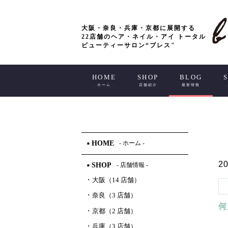
大阪・奈良・兵庫・京都に展開する
22店舗のヘア・ネイル・アイ トータル
ビューティーサロン“ブレス"
HOME
SHOP
BLOG
ホーム
店舗紹介
最新情報
HOME
- ホーム -
■
20
SHOP
- 店舗情報 -
■
･
大阪（14 店舗）
･
奈良（3 店舗）
何
･
京都（2 店舗）
･
兵庫（3 店舗）