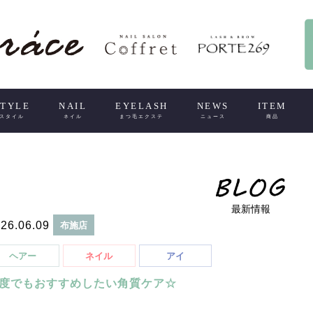
STYLE
NAIL
EYELASH
NEWS
ITEM
スタイル
ネイル
まつ毛エクステ
ニュース
商品
最新情報
26.06.09
布施店
ヘアー
ネイル
アイ
度でもおすすめしたい角質ケア☆