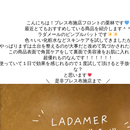
こんにちは！ブレス布施店フロントの栗林です
最近とてもおすすめしている商品を紹介します＾
ラダメールのピンプルパットです
色々いい化粧水などスキンケアを試してきました
やっぱりまずは土台を整えるのが大事だと改めて気づかされた商品
この商品表面で角質ケアをして裏面で美容液をお肌に入れ
超優れものなんです！！！！！！
使っていて１日で効果を感じれるので１度試して頂けると手放
な？
と思います
＼ 是非ブレス布施店まで ／