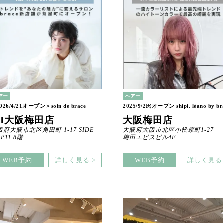
アー
ヘアー
026/4/21オープン＞soin de brace
2025/9/2㈫オープン shipi. léano by br
II大阪梅田店
大阪梅田店
阪府大阪市北区角田町 1-17 SIDE
大阪府大阪市北区小松原町1-27
IP11 8階
梅田エビスビル4F
WEB予約
詳しく見る >
WEB予約
詳しく見る 