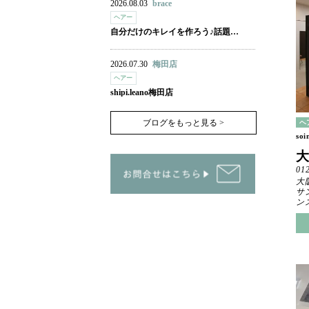
2026.08.03
brace
ヘアー
自分だけのキレイを作ろう♪話題…
2026.07.30
梅田店
ヘアー
shipi.leano梅田店
ブログをもっと見る >
ヘ
soi
01
大
サ
ン