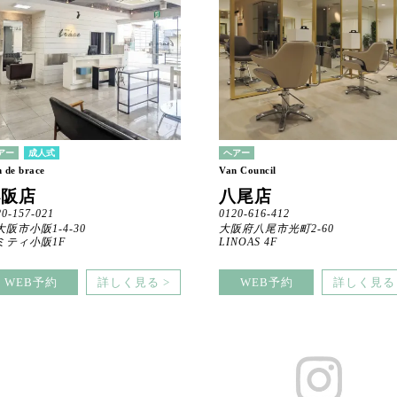
アー
成人式
ヘアー
n de brace
Van Council
小阪店
八尾店
20-157-021
0120-616-412
大阪市小阪1-4-30
大阪府八尾市光町2-60
ミティ小阪1F
LINOAS 4F
WEB予約
詳しく見る >
WEB予約
詳しく見る 