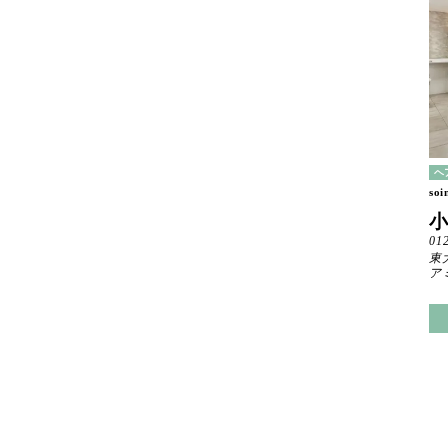
ヘ
soi
01
東
ア