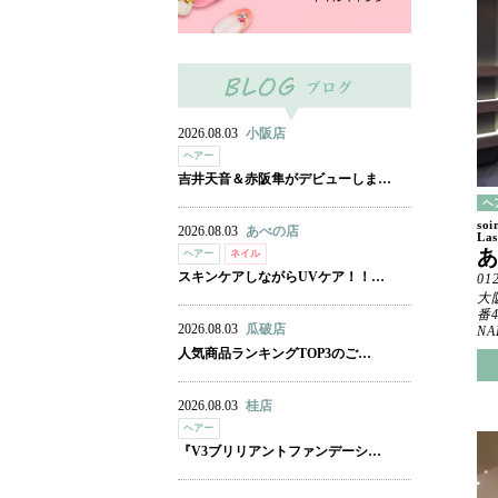
2026.08.03
小阪店
ヘアー
吉井天音＆赤阪隼がデビューしま…
ヘ
soi
2026.08.03
あべの店
La
ヘアー
ネイル
スキンケアしながらUVケア！！…
01
大
番
2026.08.03
瓜破店
NA
人気商品ランキングTOP3のご…
2026.08.03
桂店
ヘアー
『V3ブリリアントファンデーシ…