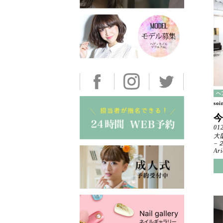
ヘ
soi
01
大
−
A