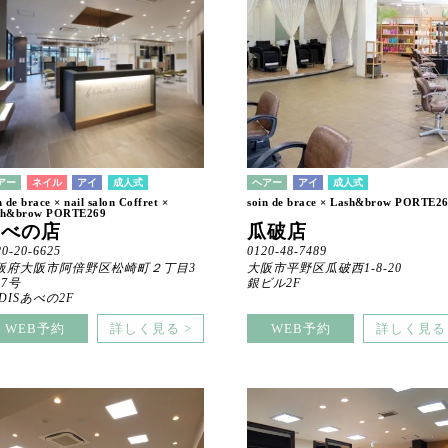
アー
ネイル
アイ
成人式
ヘアー
アイ
成人式
n de brace × nail salon Coffret ×
soin de brace × Lash&brow PORTE2
sh&brow PORTE269
あべの店
瓜破店
20-20-6625
0120-48-7489
阪府大阪市阿倍野区松崎町２丁目3
大阪市平野区瓜破西1-8-20
47号
銀ビル2F
DISあべの2F
WEB予約
詳しく見る >
WEB予約
詳しく見る 