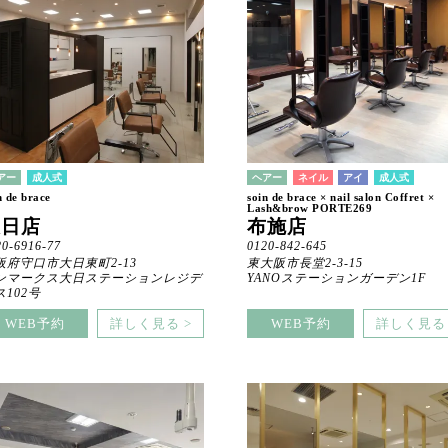
アー
成人式
ヘアー
ネイル
アイ
成人式
n de brace
soin de brace × nail salon Coffret ×
Lash&brow PORTE269
大日店
布施店
20-6916-77
0120-842-645
阪府守口市大日東町2-13
東大阪市長堂2-3-15
ンマークス大日ステーションレジデ
YANOステーションガーデン1F
ス102号
WEB予約
詳しく見る >
WEB予約
詳しく見る 