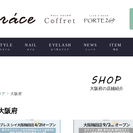
STYLE
NAIL
EYELASH
NEWS
ITEM
スタイル
ネイル
まつ毛エクステ
ニュース
商品
大阪府の店鋪紹介
>
リア
大阪府
大阪府