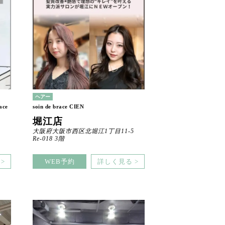
ヘアー
ace
soin de brace CIEN
堀江店
大阪府大阪市西区北堀江1丁目11-5
Re-018 3階
>
WEB予約
詳しく見る >