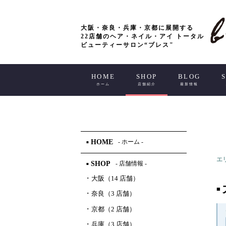
大阪・奈良・兵庫・京都に展開する
22店舗のヘア・ネイル・アイ トータル
ビューティーサロン“ブレス"
HOME
SHOP
BLOG
ホーム
店舗紹介
最新情報
HOME
- ホーム -
■
エ
SHOP
- 店舗情報 -
■
･
大阪（14 店舗）
■
･
奈良（3 店舗）
･
京都（2 店舗）
･
兵庫（3 店舗）