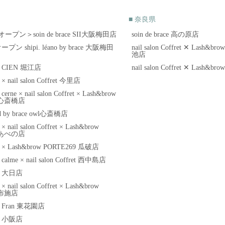
■ 奈良県
1オープン＞soin de brace SII大阪梅田店
soin de brace 高の原店
オープン shipi. léano by brace 大阪梅田
nail salon Coffret ✕ Lash&
池店
ace CIEN 堀江店
nail salon Coffret ✕ Lash&
e × nail salon Coffret 今里店
e cerne × nail salon Coffret × Lash&brow
9 心斎橋店
ed by brace owl心斎橋店
e × nail salon Coffret × Lash&brow
9 あべの店
ace × Lash&brow PORTE269 瓜破店
ce calme × nail salon Coffret 西中島店
ace 大日店
e × nail salon Coffret × Lash&brow
 布施店
ace Fran 東花園店
ace 小阪店