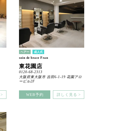
ヘアー
成人式
soin de brace Fran
東花園店
0120-68-2313
大阪府東大阪市 吉田6-1-19 花園アロ
ービル2F
>
WEB予約
詳しく見る >