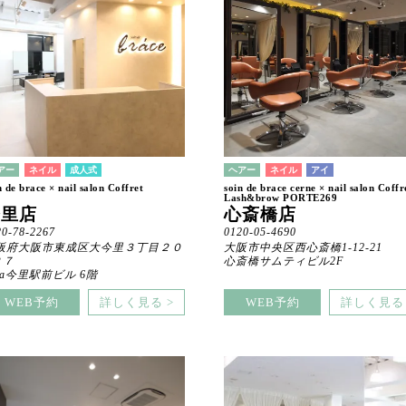
アー
ネイル
成人式
ヘアー
ネイル
アイ
n de brace × nail salon Coffret
soin de brace cerne × nail salon Coffr
Lash&brow PORTE269
今里店
心斎橋店
20-78-2267
0120-05-4690
阪府大阪市東成区大今里３丁目２０
大阪市中央区西心斎橋1-12-21
２７
心斎橋サムティビル2F
ria今里駅前ビル 6階
WEB予約
詳しく見る >
WEB予約
詳しく見る 