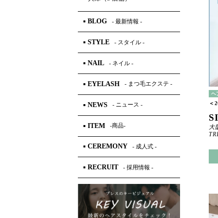
BLOG
- 最新情報 -
■
STYLE
- スタイル -
■
NAIL
- ネイル -
■
EYELASH
- まつ毛エクステ -
■
ヘ
＜2
NEWS
- ニュース -
■
S
ITEM
-商品-
■
大
TR
CEREMONY
- 成人式 -
■
RECRUIT
- 採用情報 -
■