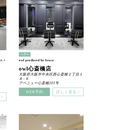
ヘアー
et ×
owl produced by brace
owl心斎橋店
大阪府大阪市中央区西心斎橋２丁目１
８−６
アベニュー心斎橋203号
WEB予約
詳しく見る >
>