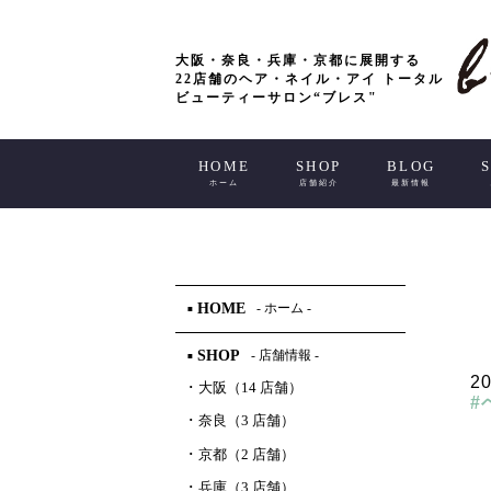
大阪・奈良・兵庫・京都に展開する
22店舗のヘア・ネイル・アイ トータル
ビューティーサロン“ブレス"
HOME
SHOP
BLOG
ホーム
店舗紹介
最新情報
HOME
- ホーム -
■
SHOP
- 店舗情報 -
■
20
･
大阪（14 店舗）
#
･
奈良（3 店舗）
･
京都（2 店舗）
･
兵庫（3 店舗）