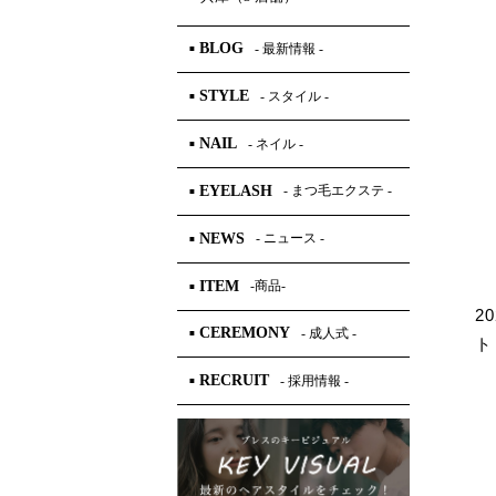
BLOG
- 最新情報 -
■
STYLE
- スタイル -
■
NAIL
- ネイル -
■
EYELASH
- まつ毛エクステ -
■
NEWS
- ニュース -
■
ITEM
-商品-
■
2
CEREMONY
- 成人式 -
■
ト「
RECRUIT
- 採用情報 -
■