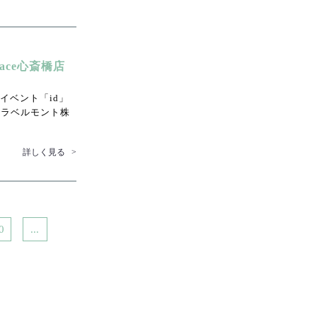
race心斎橋店
イベント「id」
カラベルモント株
詳しく見る
>
0
...