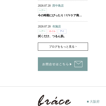
2026.07.20
西中島店
ヘアー
今の時期にぴったり！UVケア商…
2026.07.20
布施店
ヘアー
ネイル
アイ
拭くだけ、つるん肌。
ブログをもっと見る >
■ 大阪府