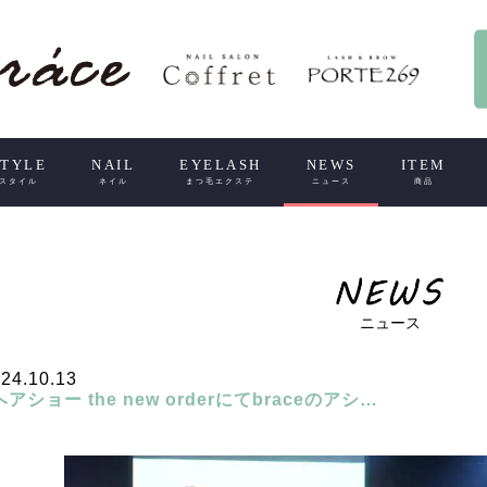
STYLE
NAIL
EYELASH
NEWS
ITEM
スタイル
ネイル
まつ毛エクステ
ニュース
商品
ニュース
24.10.13
ヘアショー the new orderにてbraceのアシ…