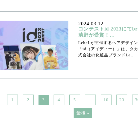
2024.03.12
コンテストid 2023にてb
清野が受賞！…
LebeLが主催するヘアデザイン
「id（アイディー）」は、タ
式会社の化粧品ブランドLe…
1
2
3
4
5
...
10
20
3
最後 »