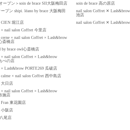
1オープン＞soin de brace SII大阪梅田店
soin de brace 高の原店
オープン shipi. léano by brace 大阪梅田
nail salon Coffret ✕ Lash&
池店
ace CIEN 堀江店
nail salon Coffret ✕ Lash&
e × nail salon Coffret 今里店
e cerne × nail salon Coffret × Lash&brow
9 心斎橋店
ed by brace owl心斎橋店
e × nail salon Coffret × Lash&brow
9 あべの店
ace × Lash&brow PORTE269 瓜破店
ce calme × nail salon Coffret 西中島店
ace 大日店
e × nail salon Coffret × Lash&brow
 布施店
ace Fran 東花園店
ace 小阪店
il 八尾店