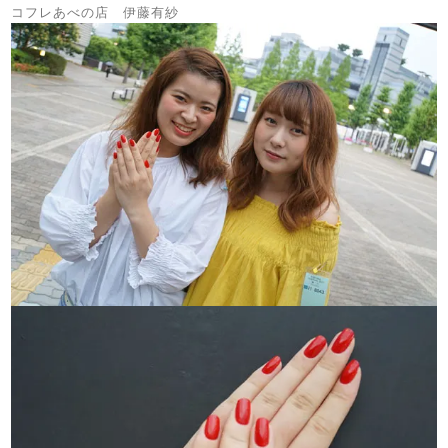
コフレあべの店 伊藤有紗