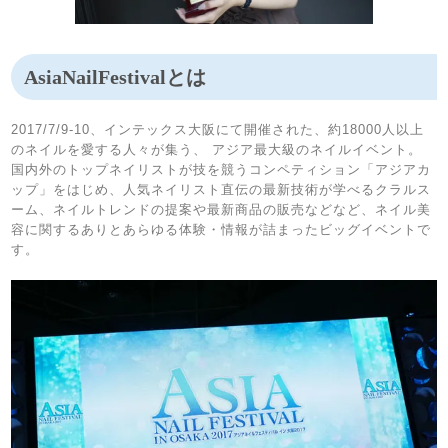
AsiaNailFestivalとは
2017/7/9-10、インテックス大阪にて開催された、約18000人以上
のネイルを愛する人々が集う、 アジア最大級のネイルイベント。
国内外のトップネイリストが技を競うコンペティション「アジアカ
ップ」をはじめ、人気ネイリスト直伝の最新技術が学べるクラルス
ーム、ネイルトレンドの提案や最新商品の販売などなど、ネイル美
容に関するありとあらゆる体験・情報が詰まったビッグイベントで
す。