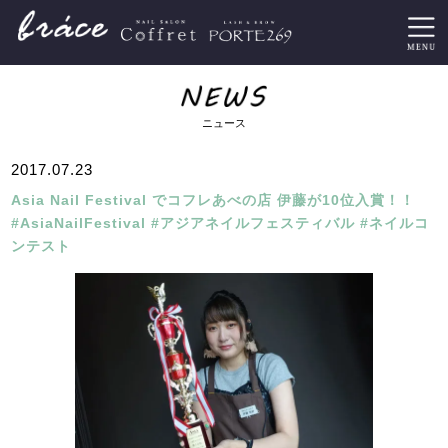
ニュース
2017.07.23
Asia Nail Festival でコフレあべの店 伊藤が10位入賞！！
#AsiaNailFestival #アジアネイルフェスティバル #ネイルコ
ンテスト