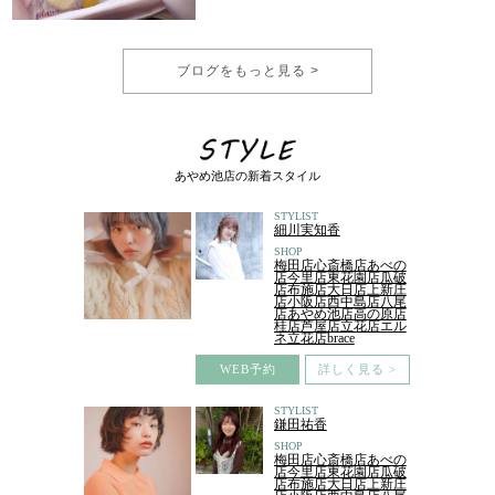
ブログをもっと見る >
あやめ池店の新着スタイル
STYLIST
細川実知香
SHOP
梅田店心斎橋店あべの
店今里店東花園店瓜破
店布施店大日店上新庄
店小阪店西中島店八尾
店あやめ池店高の原店
桂店芦屋店立花店エル
ネ立花店brace
WEB予約
詳しく見る >
STYLIST
鎌田祐香
SHOP
梅田店心斎橋店あべの
店今里店東花園店瓜破
店布施店大日店上新庄