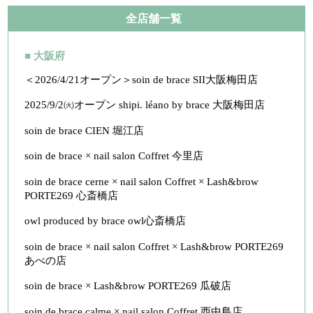
全店舗一覧
■ 大阪府
＜2026/4/21オープン＞soin de brace SII大阪梅田店
2025/9/2㈫オープン shipi. léano by brace 大阪梅田店
soin de brace CIEN 堀江店
soin de brace × nail salon Coffret 今里店
soin de brace cerne × nail salon Coffret × Lash&brow
PORTE269 心斎橋店
owl produced by brace owl心斎橋店
soin de brace × nail salon Coffret × Lash&brow PORTE269
あべの店
soin de brace × Lash&brow PORTE269 瓜破店
soin de brace calme × nail salon Coffret 西中島店