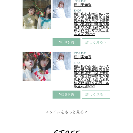
STYLIST
細川実知香
SHOP
梅田店心斎橋店あべの
店今里店東花園店瓜破
店布施店大日店上新庄
店小阪店西中島店八尾
店あやめ池店高の原店
桂店芦屋店立花店エル
ネ立花店brace
WEB予約
詳しく見る >
STYLIST
細川実知香
SHOP
梅田店心斎橋店あべの
店今里店東花園店瓜破
店布施店大日店上新庄
店小阪店西中島店八尾
店あやめ池店高の原店
桂店芦屋店立花店エル
ネ立花店brace
WEB予約
詳しく見る >
スタイルをもっと見る >