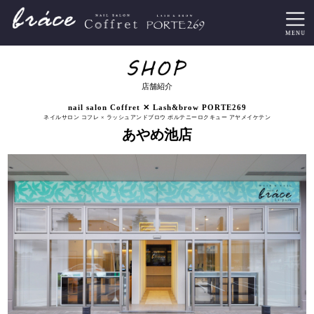
店舗紹介
nail salon Coffret ✕ Lash&brow PORTE269
ネイルサロン コフレ × ラッシュアンドブロウ ポルテニーロクキュー アヤメイケテン
あやめ池店