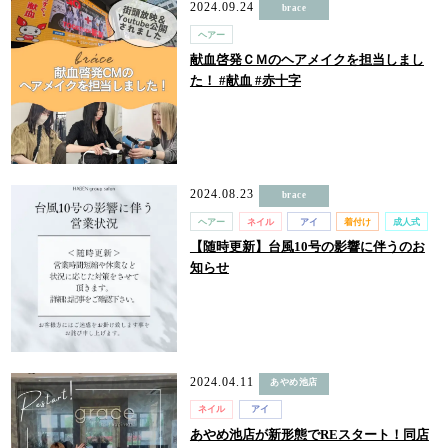
2024.09.24
brace
ヘアー
献血啓発ＣＭのヘアメイクを担当しまし
た！ #献血 #赤十字
2024.08.23
brace
ヘアー
ネイル
アイ
着付け
成人式
【随時更新】台風10号の影響に伴うのお
知らせ
2024.04.11
あやめ池店
ネイル
アイ
あやめ池店が新形態でREスタート！同店