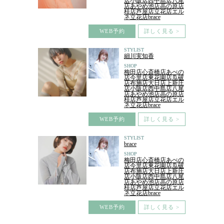
店小阪店西中島店八尾
店あやめ池店高の原店
桂店芦屋店立花店エル
ネ立花店brace
WEB予約
詳しく見る >
STYLIST
細川実知香
SHOP
梅田店心斎橋店あべの
店今里店東花園店瓜破
店布施店大日店上新庄
店小阪店西中島店八尾
店あやめ池店高の原店
桂店芦屋店立花店エル
ネ立花店brace
WEB予約
詳しく見る >
STYLIST
brace
SHOP
梅田店心斎橋店あべの
店今里店東花園店瓜破
店布施店大日店上新庄
店小阪店西中島店八尾
店あやめ池店高の原店
桂店芦屋店立花店エル
ネ立花店brace
WEB予約
詳しく見る >