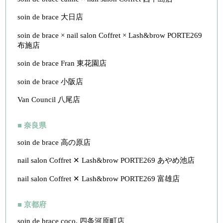
soin de brace 大日店
soin de brace × nail salon Coffret × Lash&brow PORTE269
布施店
soin de brace Fran 東花園店
soin de brace 小阪店
Van Council 八尾店
■ 奈良県
soin de brace 高の原店
nail salon Coffret ✕ Lash&brow PORTE269 あやめ池店
nail salon Coffret ✕ Lash&brow PORTE269 富雄店
■ 京都府
soin de brace coco. 四条河原町店