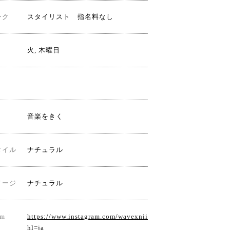
ンク
スタイリスト 指名料なし
火, 木曜日
音楽をきく
タイル
ナチュラル
メージ
ナチュラル
am
https://www.instagram.com/wavexnii/?
hl=ja