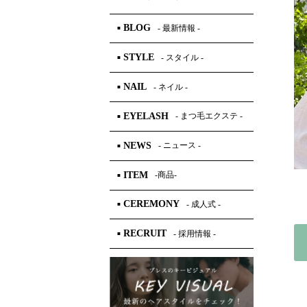
BLOG
- 最新情報 -
■
STYLE
- スタイル -
■
NAIL
- ネイル -
■
EYELASH
- まつ毛エクステ -
■
NEWS
- ニュース -
■
ITEM
-商品-
■
CEREMONY
- 成人式 -
■
RECRUIT
- 採用情報 -
■