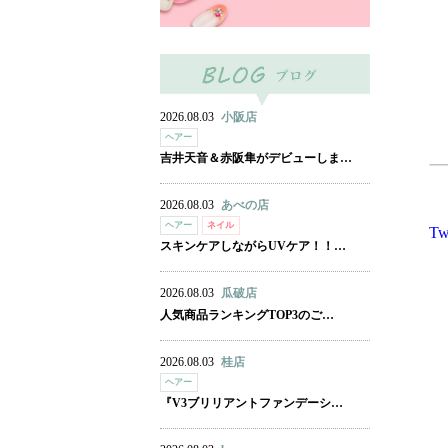
2026.08.03
小阪店
ヘアー
吉井天音＆赤阪隼がデビューしま…
2026.08.03
あべの店
ヘアー
ネイル
Tw
スキンケアしながらUVケア！！…
2026.08.03
瓜破店
人気商品ランキングTOP3のご…
2026.08.03
桂店
ヘアー
『V3ブリリアントファンデーシ…