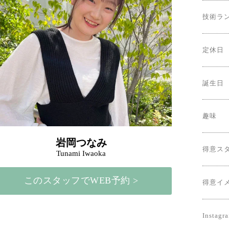
技術ラ
定休日
誕生日
趣味
岩岡つなみ
得意ス
Tunami Iwaoka
このスタッフでWEB予約 >
得意イ
Instagr