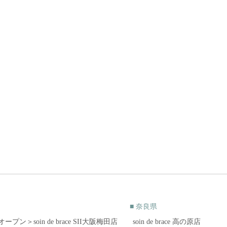
■ 奈良県
1オープン＞soin de brace SII大阪梅田店
soin de brace 高の原店