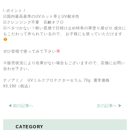
\ ポイント /
☑︎国内最高基準のUVカット率とUV耐水性
☑︎クレンジング不要 石鹸オフ◎
☑︎ベタつかない！軽い質感で日焼け止め特有の厚塗り感ゼロ
成分に
もこだわって作られているので、
お子様にも使っていただけます
ぜひ皆様で使ってみて下さい
※販売状況により在庫がない場合もございますので、店舗にお問い
合わせ下さい。
ナノアミノ UVミルクプロテクターセラム
70g 通常価格
¥3,190（税込）
◀︎ 前の記事へ
次の記事へ ▶︎
CATEGORY