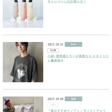
キャンペーンのお知らせ！
2025.10.31
brace
未分類
小顔×透明感カラーが得意なJr.スタイリス
ト藤原快斗
2025.10.30
桂店
ヘアー
『超おすすめナノアミノモイストチェリ