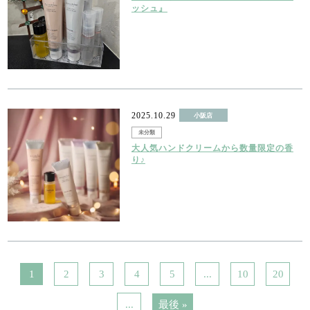
ッシュ』
2025.10.29
小阪店
未分類
大人気ハンドクリームから数量限定の香
り♪
1
2
3
4
5
...
10
20
...
最後 »