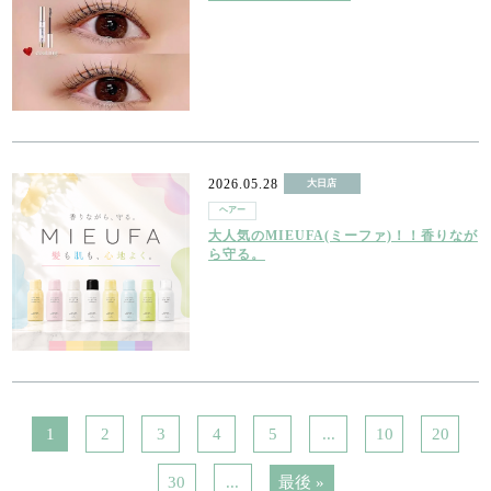
2026.05.28
大日店
ヘアー
大人気のMIEUFA(ミーファ)！！香りなが
ら守る。
1
2
3
4
5
...
10
20
30
...
最後 »