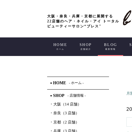
大阪・奈良・兵庫・京都に展開する
22店舗のヘア・ネイル・アイ トータル
ビューティーサロン“ブレス"
HOME
SHOP
BLOG
ホーム
店舗紹介
最新情報
HOME
- ホーム -
■
月
SHOP
- 店舗情報 -
■
･
大阪（14 店舗）
20
･
奈良（3 店舗）
･
京都（2 店舗）
･
兵庫（3 店舗）