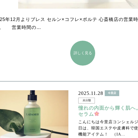
025年12月よりブレス セルン×コフレ×ポルテ 心斎橋店の営業
。 営業時間の…
詳しく見る
2025.11.28
今里店
未分類
憧れの内面から輝く肌へ
セラム
こんにちは今里店コンシェル
日は、韓国エステや皮膚科で
機能アイテム！ （IA…