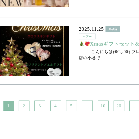
2025.11.25
瓜破店
ヘアー
Xmasギフトセット&
こんにちは(❁´◡`❁) ブ
店の小谷で…
1
2
3
4
5
...
10
20
...