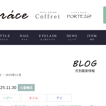
STYLE
NAIL
EYELASH
NEWS
ITEM
スタイル
ネイル
まつ毛エクステ
ニュース
商品
月別最新情報
>
別
2016年11月
25.11.30
心斎橋店
ヘアー
ネイル
アイ