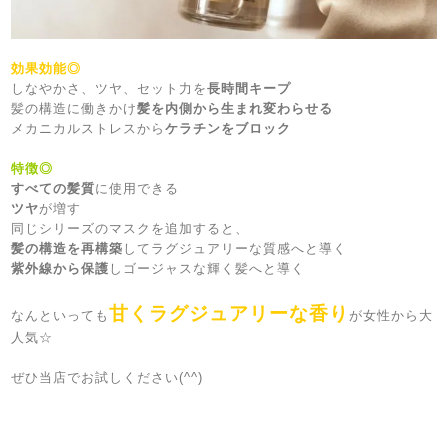
効果効能◎
しなやかさ、ツヤ、セット力を
長時間キープ
髪の構造に働きかけ
髪を内側から生まれ変わらせる
メカニカルストレスから
ケラチンをブロック
特徴◎
すべての髪質
に使用できる
ツヤ
が増す
同じシリーズのマスクを追加すると、
髪の構造を再構築
してラグジュアリーな質感へと導く
紫外線から保護
しゴージャスな輝く髪へと導く
甘くラグジュアリーな香り
なんといっても
が女性から大
人気☆
ぜひ当店でお試しください(^^)