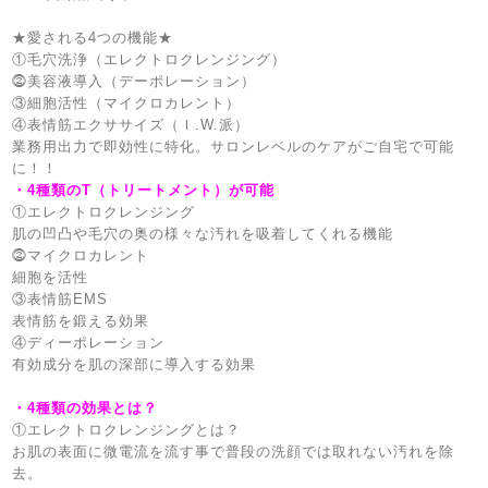
★愛される4つの機能★
①毛穴洗浄（エレクトロクレンジング）
⓶美容液導入（デーポレーション）
③細胞活性（マイクロカレント）
④表情筋エクササイズ（Ｉ.W.派）
業務用出力で即効性に特化。サロンレベルのケアがご自宅で可能
に！！
・4種類のT（トリートメント）が可能
①エレクトロクレンジング
肌の凹凸や毛穴の奥の様々な汚れを吸着してくれる機能
⓶マイクロカレント
細胞を活性
③表情筋EMS
表情筋を鍛える効果
④ディーポレーション
有効成分を肌の深部に導入する効果
・4種類の効果とは？
①エレクトロクレンジングとは？
お肌の表面に微電流を流す事で普段の洗顔では取れない汚れを除
去。