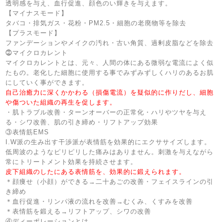
透明感を与え、血行促進、顔色のい輝きを与えます。
【マイナスモード】
タバコ・排気ガス・花粉・PM2.5・細胞の老廃物等を除去
【プラスモード】
ファンデーションやメイクの汚れ・古い角質、過剰皮脂などを除去
⓶マイクロカレント
マイクロカレントとは、元々、人間の体にある微弱な電流によく似
たもの。老化した細胞に使用する事でみずみずしくハリのあるお肌
にしていく事ができます。
自己治癒力に深くかかわる（損傷電流）を疑似的に作りだし、細胞
や傷ついた組織の再生を促します。
・肌トラブル改善・ターンオーバーの正常化・ハリやツヤを与え
る・シワ改善、肌の引き締め・リフトアップ効果
③表情筋EMS
I.W派の生み出す干渉派が表情筋を効果的にエクササイズします。
低周波のようなピリピリした痛みはありません。刺激を与えながら
常にトリートメント効果を持続させます。
皮下組織のしたにある表情筋を、効果的に鍛えられます。
＊顔痩せ（小顔）ができる→二十あごの改善・フェイスラインの引
き締め
＊血行促進・リンパ液の流れを改善→むくみ、くすみを改善
＊表情筋を鍛える→リフトアップ、シワの改善
④ディーポレーションとは