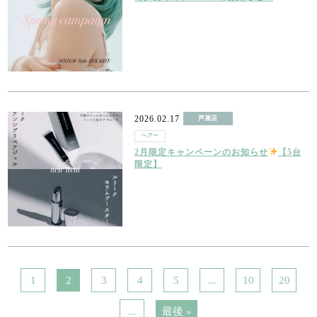
2026.02.17
芦屋店
ヘアー
2月限定キャンペーンのお知らせ
【5台
限定】
1
2
3
4
5
...
10
20
...
最後 »