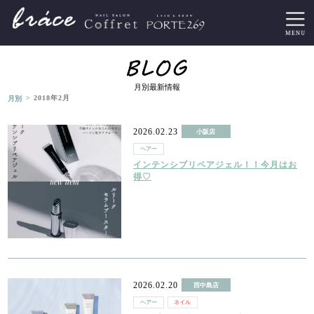
月別最新情報
>
月別
2018年2月
2026.02.23
小阪店
ヘアー
インテンシブリペアジェル！！今月はお
得♡
2026.02.20
西中島店
ヘアー
ネイル