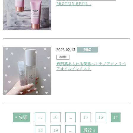
PROTEIN RETU…
2023.02.15
布施店
未分類
透明感あふれる美肌へ！ナノアミノリペ
アオイルインミスト
« 先頭
...
10
...
15
16
17
18
19
...
最後 »