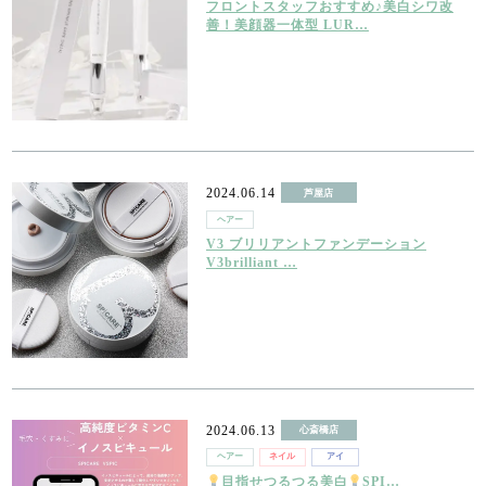
フロントスタッフおすすめ♪美白シワ改
善！美顔器一体型 LUR…
2024.06.14
芦屋店
ヘアー
V3 ブリリアントファンデーション
V3brilliant …
2024.06.13
心斎橋店
ヘアー
ネイル
アイ
目指せつるつる美白
SPI…