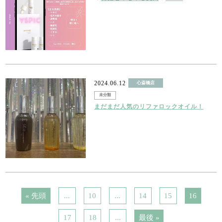
2024.06.12
心斎橋店
未分類
まだまだ人気のリファロックオイル！
« 先頭
...
10
...
14
15
16
17
18
...
最後 »