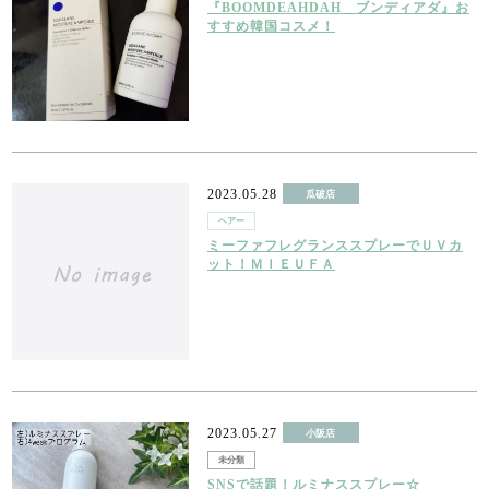
『BOOMDEAHDAH ブンディアダ』お
すすめ韓国コスメ！
2023.05.28
瓜破店
ヘアー
ミーファフレグランススプレーでＵＶカ
ット！ＭＩＥＵＦＡ
2023.05.27
小阪店
未分類
SNSで話題！ルミナススプレー☆