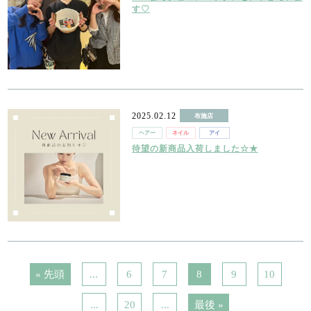
す♡
2025.02.12
布施店
ヘアー
ネイル
アイ
待望の新商品入荷しました☆★
« 先頭
...
6
7
8
9
10
...
20
...
最後 »