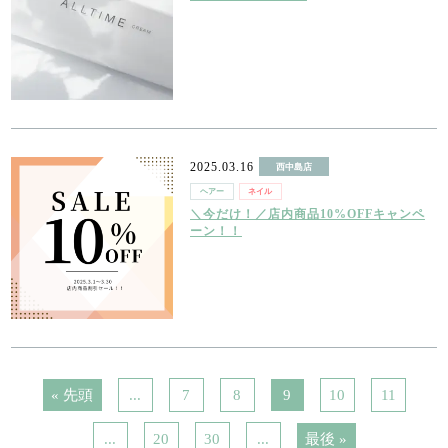
2025.03.16
西中島店
ヘアー
ネイル
＼今だけ！／店内商品10%OFFキャンペ
ーン！！
« 先頭
...
7
8
9
10
11
...
20
30
...
最後 »