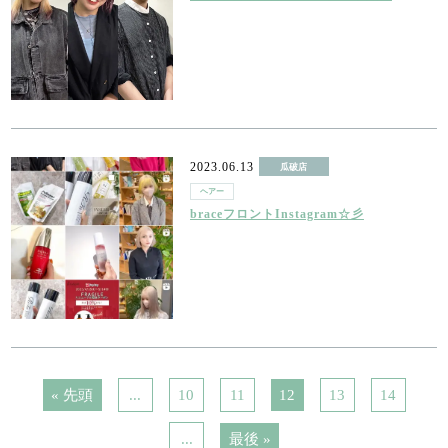
2023.06.13
瓜破店
ヘアー
braceフロントInstagram☆彡
« 先頭
...
10
11
12
13
14
...
最後 »