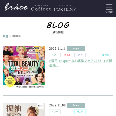
最新情報
>
店舗
梅田店
2022.11.11
brace
ヘアー
ネイル
アイ
着付け
成人式
#採用 re-questQJ 就職フェア2022 （大阪
会場…
2022.11.08
brace
ヘアー
着付け
成人式