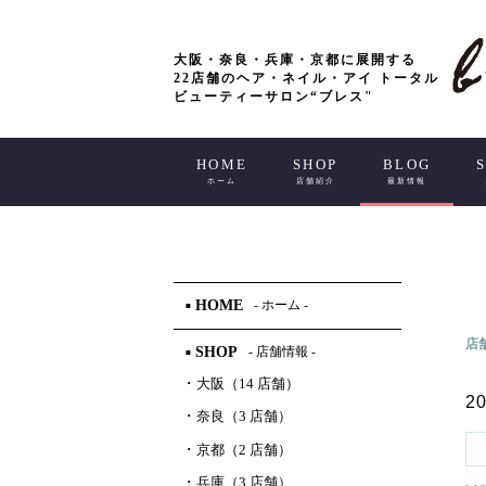
大阪・奈良・兵庫・京都に展開する
22店舗のヘア・ネイル・アイ トータル
ビューティーサロン“ブレス"
HOME
SHOP
BLOG
ホーム
店舗紹介
最新情報
HOME
- ホーム -
■
店
SHOP
- 店舗情報 -
■
･
大阪（14 店舗）
20
･
奈良（3 店舗）
･
京都（2 店舗）
･
兵庫（3 店舗）