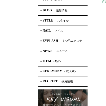
V
BLOG
- 最新情報 -
■
STYLE
- スタイル -
■
NAIL
- ネイル -
■
EYELASH
- まつ毛エクステ -
■
NEWS
- ニュース -
■
ITEM
-商品-
■
CEREMONY
- 成人式 -
■
RECRUIT
- 採用情報 -
■