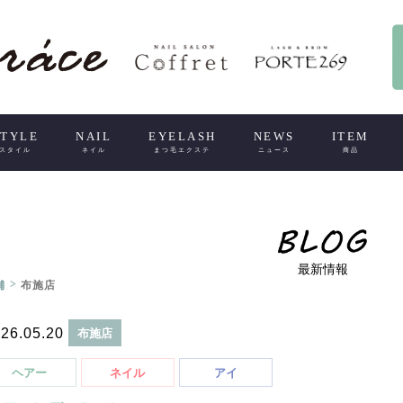
STYLE
NAIL
EYELASH
NEWS
ITEM
スタイル
ネイル
まつ毛エクステ
ニュース
商品
最新情報
>
舗
布施店
26.05.20
布施店
ヘアー
ネイル
アイ