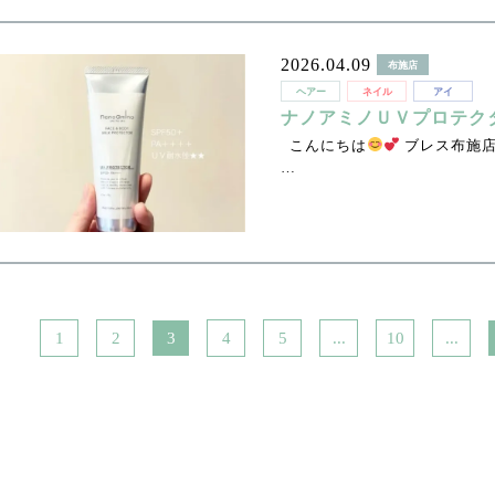
2026.04.09
布施店
ヘアー
ネイル
アイ
ナノアミノＵＶプロテク
こんにちは
ブレス布施店
…
1
2
3
4
5
...
10
...