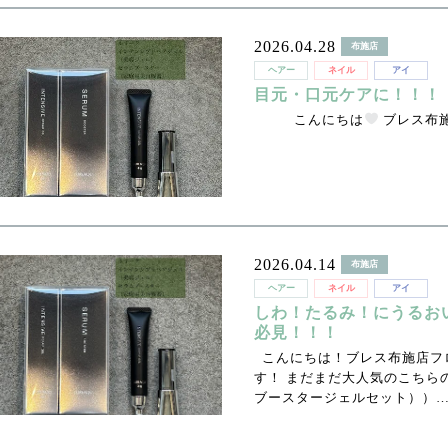
2026.04.28
布施店
ヘアー
ネイル
アイ
目元・口元ケアに！！！
こんにちは
ブレス布
2026.04.14
布施店
ヘアー
ネイル
アイ
しわ！たるみ！にうるお
必見！！！
こんにちは！ブレス布施店フ
す！ まだまだ大人気のこちら
ブースタージェルセット））