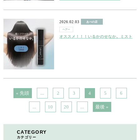
2026.02.03
あべの店
ヘアー
オススメ！！！いるかのせなか。ミスト
« 先頭
...
2
3
4
5
6
...
10
20
...
最後 »
CATEGORY
カテゴリー