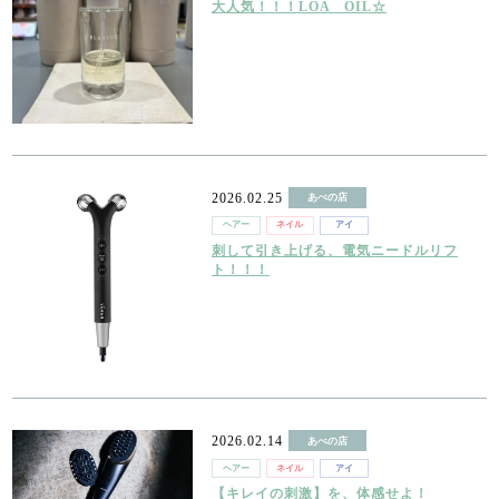
大人気！！！LOA OIL☆
2026.02.25
あべの店
ヘアー
ネイル
アイ
刺して引き上げる、電気ニードルリフ
ト！！！
2026.02.14
あべの店
ヘアー
ネイル
アイ
【キレイの刺激】を、体感せよ！