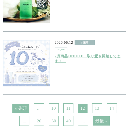
2026.06.12
小阪店
ヘアー
7月商品10％OFF！取り置き開始してま
す！！
« 先頭
...
10
11
12
13
14
...
20
30
40
...
最後 »