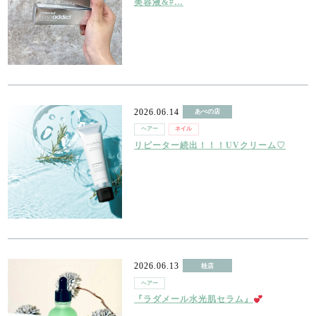
美容液&#…
2026.06.14
あべの店
ヘアー
ネイル
アイ
リピーター続出！！！UVクリーム♡
2026.06.13
桂店
ヘアー
『ラダメール水光肌セラム』