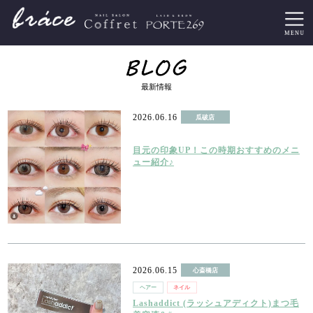
最新情報
2026.06.16
瓜破店
アイ
目元の印象UP！この時期おすすめのメニ
ュー紹介♪
2026.06.15
心斎橋店
ヘアー
ネイル
アイ
Lashaddict (ラッシュアディクト)まつ毛