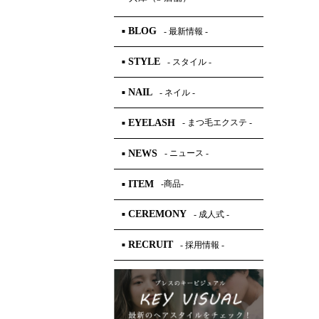
BLOG
- 最新情報 -
■
STYLE
- スタイル -
■
NAIL
- ネイル -
■
EYELASH
- まつ毛エクステ -
■
NEWS
- ニュース -
■
ITEM
-商品-
■
CEREMONY
- 成人式 -
■
2
RECRUIT
- 採用情報 -
■