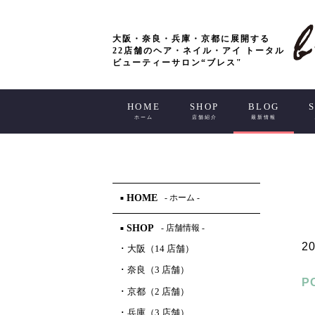
大阪・奈良・兵庫・京都に展開する
22店舗のヘア・ネイル・アイ トータル
ビューティーサロン“ブレス"
HOME
SHOP
BLOG
ホーム
店舗紹介
最新情報
HOME
- ホーム -
■
SHOP
- 店舗情報 -
■
20
･
大阪（14 店舗）
･
奈良（3 店舗）
P
･
京都（2 店舗）
･
兵庫（3 店舗）