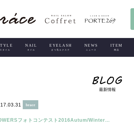
STYLE
NAIL
EYELASH
NEWS
ITEM
スタイル
ネイル
まつ毛エクステ
ニュース
商品
最新情報
17.03.31
brace
OWERSフォトコンテスト2016Autum/Winter…