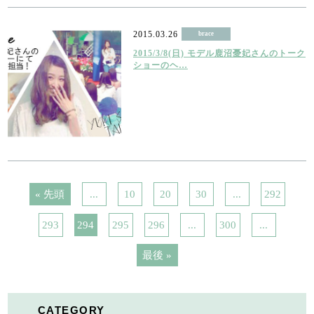
2015.03.26
brace
2015/3/8(日) モデル鹿沼憂妃さんのトーク
ショーのヘ…
« 先頭
...
10
20
30
...
292
293
294
295
296
...
300
...
最後 »
CATEGORY