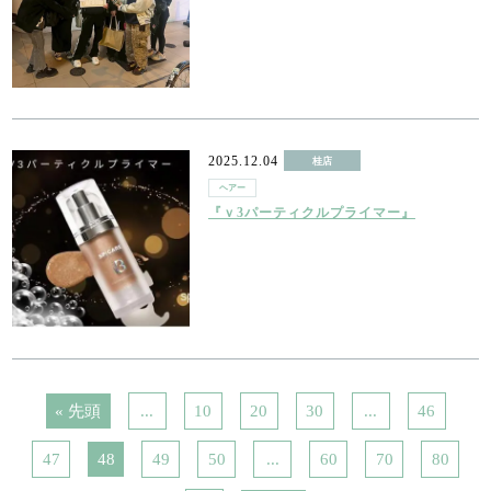
2025.12.04
桂店
ヘアー
『ｖ3パーティクルプライマー』
« 先頭
...
10
20
30
...
46
47
48
49
50
...
60
70
80