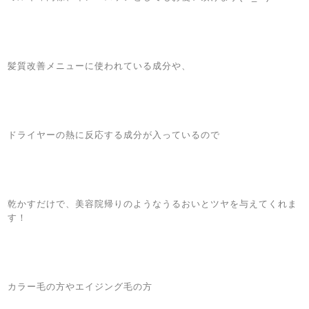
ㅤ
ㅤ
ㅤ
ㅤ
髪質改善メニューに使われている成分や、
ㅤ
ㅤ
ㅤ
ㅤ
ドライヤーの熱に反応する成分が入っているので
ㅤ
ㅤ
ㅤ
ㅤ
乾かすだけで、美容院帰りのようなうるおいとツヤを与えてくれま
す！
ㅤ
ㅤ
ㅤ
ㅤ
カラー毛の方やエイジング毛の方
ㅤ