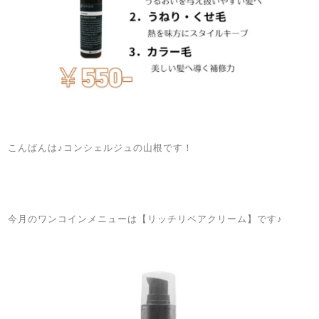
こんばんは♪コンシェルジュの山根です！
ㅤ
ㅤ
ㅤ
ㅤ
今月のワンコインメニューは【リッチリペアクリーム】です♪
ㅤㅤ
ㅤㅤ