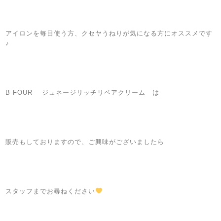
ㅤ
ㅤ
ㅤ
アイロンを毎日使う方、クセヤうねりが気になる方にオススメです
♪
ㅤ
ㅤ
ㅤ
ㅤ
B-FOUR ジュネージリッチリペアクリーム は
ㅤ
ㅤ
ㅤ
ㅤ
販売もしておりますので、ご興味がございましたら
ㅤ
ㅤ
ㅤ
ㅤ
スタッフまでお尋ねください
ㅤ
ㅤ
ㅤㅤ