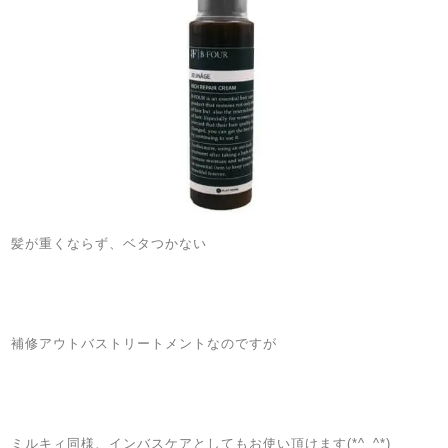
髪が重くならず、ベタつかない
ㅤ
ㅤ
ㅤ
ㅤ
補修アウトバストリートメントなのですが
ㅤ
ㅤ
ㅤ
ㅤ
ミルキィ同様、インバスケアとしてもお使い頂けます(*^_^*)