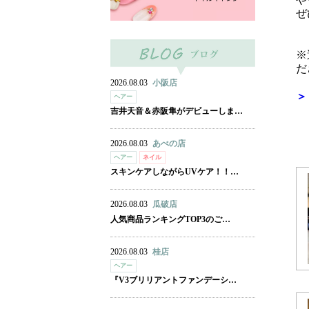
ぜ
※
だ
2026.08.03
小阪店
＞
ヘアー
吉井天音＆赤阪隼がデビューしま…
2026.08.03
あべの店
ヘアー
ネイル
スキンケアしながらUVケア！！…
2026.08.03
瓜破店
人気商品ランキングTOP3のご…
2026.08.03
桂店
ヘアー
『V3ブリリアントファンデーシ…