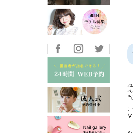
2
ペ
当
こ
な
や