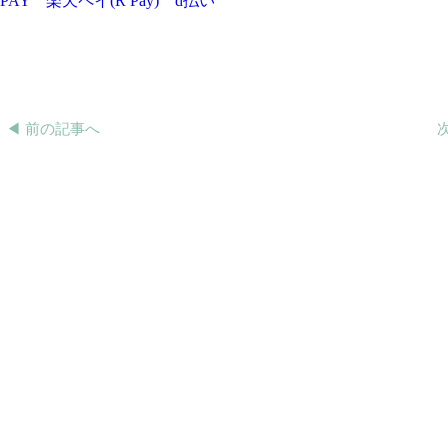
 PAY
楽天ペイ(R Pay)
d払い
◀︎ 前の記事へ