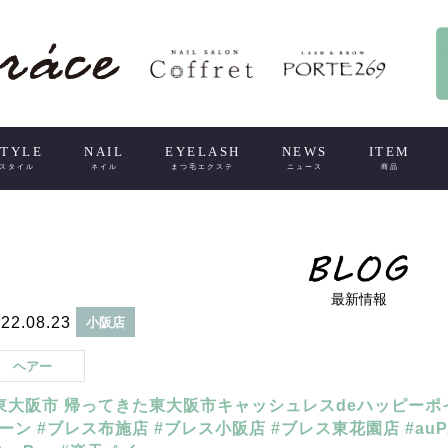
STYLE
NAIL
EYELASH
NEWS
ITEM
スタイル
ネイル
まつ毛エクステ
ニュース
商品
最新情報
22.08.23
小阪店
ヘアー
東大阪市 帰ってきた東大阪市キャッシュレスdeハッピーポ
ーン #ブレス布施店 #ブレス小阪店 #ブレス東花園店 #auP