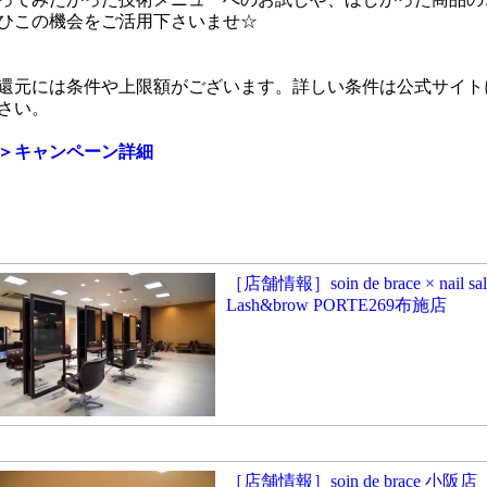
ひこの機会をご活用下さいませ☆
還元には条件や上限額がございます。詳しい条件は公式サイト
さい。
＞キャンペーン詳細
［店舗情報］soin de brace × nail salo
Lash&brow PORTE269布施店
［店舗情報］soin de brace 小阪店