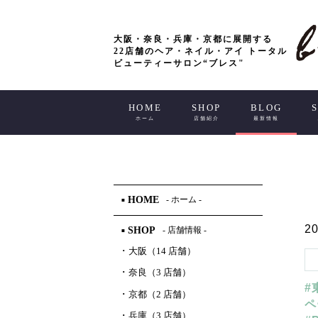
大阪・奈良・兵庫・京都に展開する
22店舗のヘア・ネイル・アイ トータル
ビューティーサロン“ブレス"
HOME
SHOP
BLOG
ホーム
店舗紹介
最新情報
HOME
- ホーム -
■
20
SHOP
- 店舗情報 -
■
･
大阪（14 店舗）
･
奈良（3 店舗）
#
･
京都（2 店舗）
ペ
･
兵庫（3 店舗）