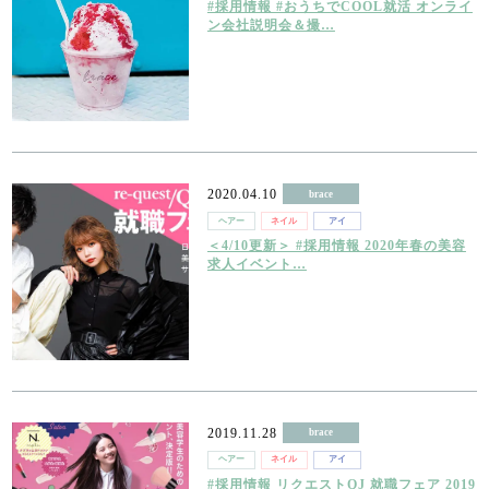
#採用情報 #おうちでCOOL就活 オンライ
ン会社説明会＆撮…
2020.04.10
brace
ヘアー
ネイル
アイ
＜4/10更新＞ #採用情報 2020年春の美容
求人イベント…
2019.11.28
brace
ヘアー
ネイル
アイ
#採用情報 リクエストQJ 就職フェア 2019