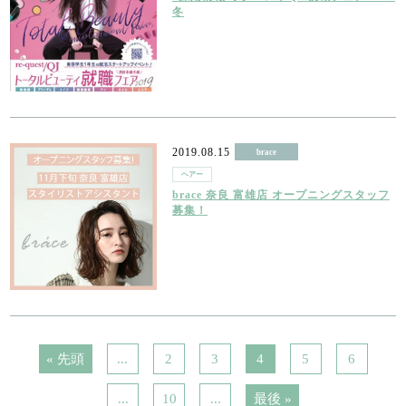
冬
2019.08.15
brace
ヘアー
brace 奈良 富雄店 オープニングスタッフ
募集！
« 先頭
...
2
3
4
5
6
...
10
...
最後 »