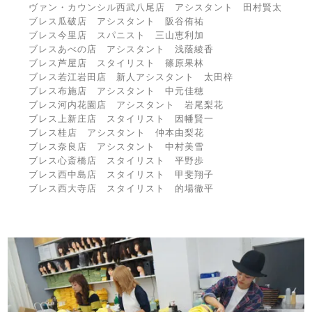
ヴァン・カウンシル西武八尾店 アシスタント 田村賢太
ブレス瓜破店 アシスタント 阪谷侑祐
ブレス今里店 スパニスト 三山恵利加
ブレスあべの店 アシスタント 浅蔭綾香
ブレス芦屋店 スタイリスト 篠原果林
ブレス若江岩田店 新人アシスタント 太田梓
ブレス布施店 アシスタント 中元佳穂
ブレス河内花園店 アシスタント 岩尾梨花
ブレス上新庄店 スタイリスト 因幡賢一
ブレス桂店 アシスタント 仲本由梨花
ブレス奈良店 アシスタント 中村美雪
ブレス心斎橋店 スタイリスト 平野歩
ブレス西中島店 スタイリスト 甲斐翔子
ブレス西大寺店 スタイリスト 的場徹平