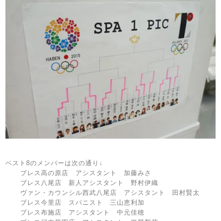
ベスト8のメンバーは次の通り↓
ブレス高の原店 アシスタント 加藤みさ
ブレス八尾店 新人アシスタント 野村伊織
ヴァン・カウンシル西武八尾店 アシスタント 田村賢太
ブレス今里店 スパニスト 三山恵利加
ブレス布施店 アシスタント 中元佳穂