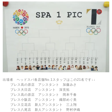
出場者 ヘッドスパ各店舗No.1スタッフはこの21名です↓↓
ブレス高の原店 アシスタント 加藤みさ
ブレス大日店 アシスタント 深見拓
ブレス高の原店 アシスタント 岡本千春
ブレス小阪店 アシスタント 織部めぐ美
ブレス立花店 新人アシスタント 三上翔
ブレス八尾店 新人アシスタント 野村伊織