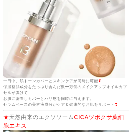
一日中、肌トーンカバーとスキンケアが同時に可能
❣
保湿整肌成分をたっぷり含んだ数十万個のメイクアップオイルカプ
セルが弾けて
お肌に密着しカバーとハリ感を同時に与えます。
セラムベースの美容液成分がケア＆健康的なお肌をサポート
❣
★
天然由来のエクソソーム
CICAツボクサ葉細
胞エキス