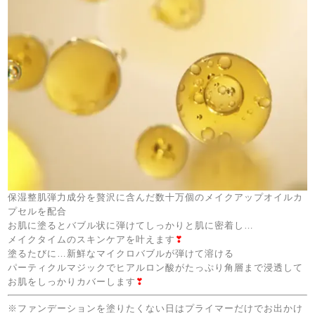
保湿整肌弾力成分を贅沢に含んだ数十万個のメイクアップオイルカ
プセルを配合
お肌に塗るとバブル状に弾けてしっかりと肌に密着し…
メイクタイムのスキンケアを叶えます
❣
塗るたびに…新鮮なマイクロバブルが弾けて溶ける
パーティクルマジックでヒアルロン酸がたっぷり角層まで浸透して
お肌をしっかりカバーします
❣
※ファンデーションを塗りたくない日はプライマーだけでお出かけ