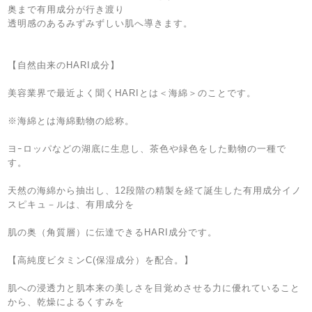
奥まで有用成分が行き渡り
透明感のあるみずみずしい肌へ導きます。
【自然由来のHARI成分】
美容業界で最近よく聞くHARIとは＜海綿＞のことです。
※海綿とは海綿動物の総称。
ヨｰロッパなどの湖底に生息し、茶色や緑色をした動物の一種で
す。
天然の海綿から抽出し、12段階の精製を経て誕生した有用成分イノ
スピキュ－ルは、有用成分を
肌の奥（角質層）に伝達できるHARI成分です。
【高純度ビタミンC(保湿成分）を配合。】
肌への浸透力と肌本来の美しさを目覚めさせる力に優れていること
から、乾燥によるくすみを