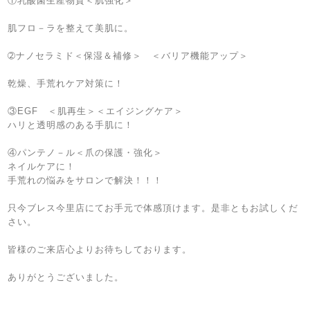
①乳酸菌生産物質＜肌強化＞
肌フロ－ラを整えて美肌に。
➁ナノセラミド＜保湿＆補修＞ ＜バリア機能アップ＞
乾燥、手荒れケア対策に！
③EGF ＜肌再生＞＜エイジングケア＞
ハリと透明感のある手肌に！
④パンテノ－ル＜爪の保護・強化＞
ネイルケアに！
手荒れの悩みをサロンで解決！！！
只今ブレス今里店にてお手元で体感頂けます。是非ともお試しくだ
さい。
皆様のご来店心よりお待ちしております。
ありがとうございました。