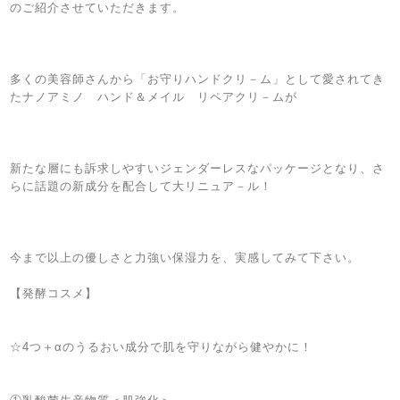
のご紹介させていただきます。
多くの美容師さんから「お守りハンドクリ－ム」として愛されてき
たナノアミノ ハンド＆メイル リペアクリ－ムが
新たな層にも訴求しやすいジェンダーレスなパッケージとなり、さ
らに話題の新成分を配合して大リニュア－ル！
今まで以上の優しさと力強い保湿力を、実感してみて下さい。
【発酵コスメ】
☆4つ＋αのうるおい成分で肌を守りながら健やかに！