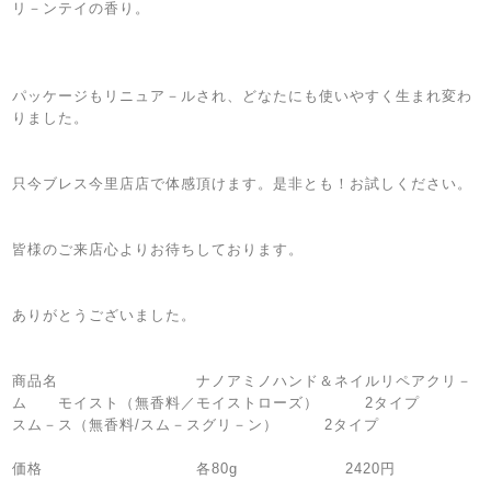
リ－ンテイの香り。
パッケージもリニュア－ルされ、どなたにも使いやすく生まれ変わ
りました。
只今ブレス今里店店で体感頂けます。是非とも！お試しください。
皆様のご来店心よりお待ちしております。
ありがとうございました。
商品名 ナノアミノハンド＆ネイルリペアクリ－
ム モイスト（無香料／モイストローズ） 2タイプ
スム－ス（無香料/スム－スグリ－ン） 2タイプ
価格 各80g 2420円