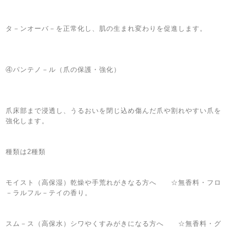
タ－ンオーバ－を正常化し、肌の生まれ変わりを促進します。
④パンテノ－ル（爪の保護・強化）
爪床部まで浸透し、うるおいを閉じ込め傷んだ爪や割れやすい爪を
強化します。
種類は2種類
モイスト（高保湿）乾燥や手荒れがきなる方へ ☆無香料・フロ
－ラルフル－テイの香り。
スム－ス（高保水）シワやくすみがきになる方へ ☆無香料・グ