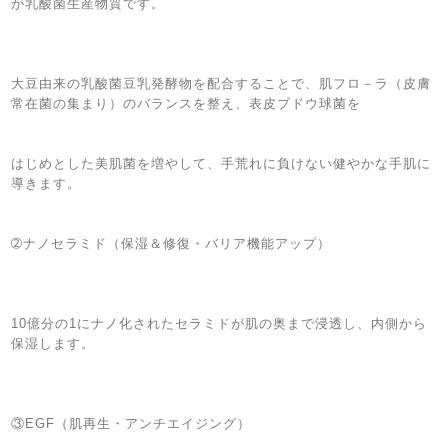
が乳酸菌生産物質です。
大豆由来の乳酸菌豆乳発酵物を配合することで、肌フロ－ラ（皮膚
常在菌の集まり）のバランスを整え、表皮ブドウ球菌を
はじめとした美肌菌を増やして、手荒れに負けない健やかな手肌に
導きます。
➁ナノセラミド（保湿＆修復・バリア機能アップ）
10億分の1にナノ化されたセラミドが肌の奥まで浸透し、内側から
保湿します。
③EGF（肌再生・アンチエイジング）