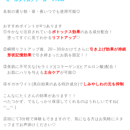
名前の通り朝・昼・夜いつでも使用可能◎
おすすめポイントが4つあります
①
今かなり注目されている
ボトックス効果
のある成分配合！
塗ってすぐに見てわかる
リフトアップ
♡
②
瞬間リフトアップ後、20～30分かけてさらに
引き上げ効果が持続
形状記憶効果
で引き締まったお肌を固定！！
③
美肌に不可欠な(セラミド)(コラーゲン)(ヒアルロン酸)配合！
お肌にハリを与える
土台ケア
が可能◎
④
ギガホワイト(美白効果のある
特許成分
)で
しみやしわの元を抑制
こんなにたくさんの効果があります！！
べたつかず、でもしっかり保湿してくれるのはうれしいですね(
◠‿◠ )
店頭にて3分程で体験もできますので、気になる方はお気軽にスタ
ッフまでお声掛けください♡