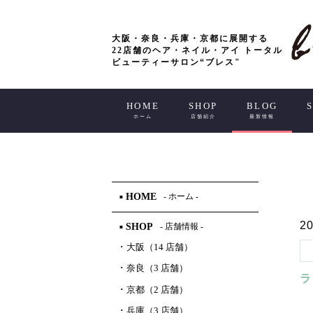
大阪・奈良・兵庫・京都に展開する
22店舗のヘア・ネイル・アイ トータル
ビューティーサロン“ブレス"
HOME
SHOP
BLOG
ホーム
店舗紹介
最新情報
HOME
- ホーム -
■
20
SHOP
- 店舗情報 -
■
･
大阪（14 店舗）
･
奈良（3 店舗）
ラ
･
京都（2 店舗）
･
兵庫（3 店舗）