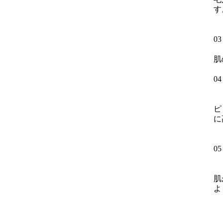
す
0
肌
0
ピ
に
0
肌
よ