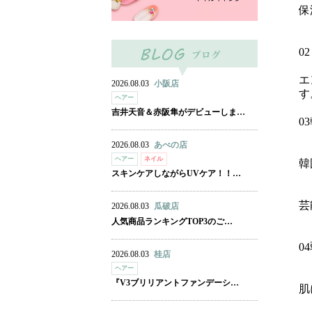
保
0
エ
2026.08.03
小阪店
す
ヘアー
吉井天音＆赤阪隼がデビューしま…
0
2026.08.03
あべの店
ヘアー
ネイル
韓
スキンケアしながらUVケア！！…
芸
2026.08.03
瓜破店
人気商品ランキングTOP3のご…
0
2026.08.03
桂店
ヘアー
『V3ブリリアントファンデーシ…
肌