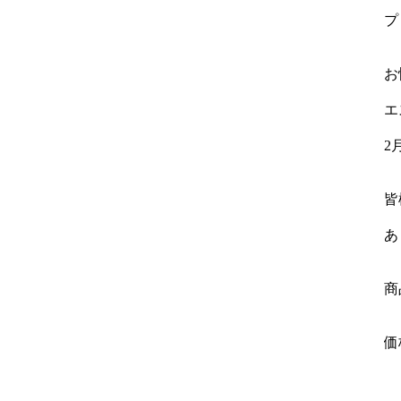
プ
お
エ
2
皆
あ
商
価