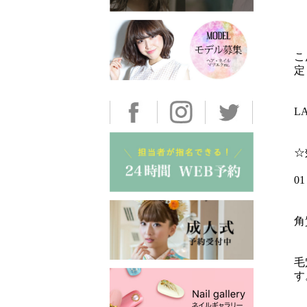
こ
定
L
☆
0
角
毛
す