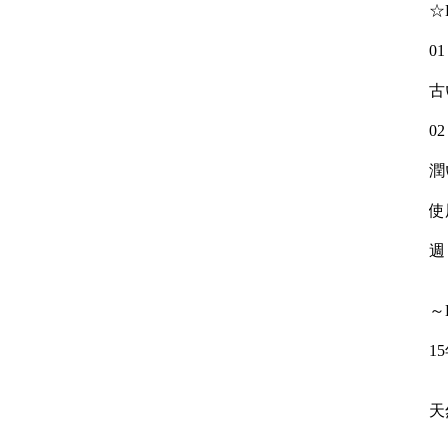
☆
0
古
0
潤
使
週
～
1
天