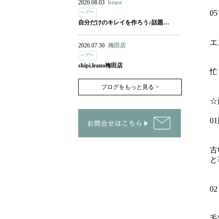
2026.08.03
brace
0
ヘアー
自分だけのキレイを作ろう♪話題…
エ
2026.07.30
梅田店
ヘアー
shipi.leano梅田店
忙
ブログをもっと見る >
☆
0
古
と
0
毛