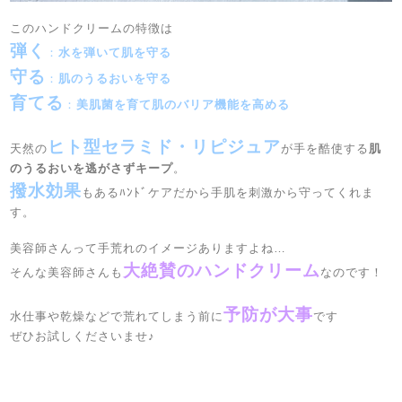
このハンドクリームの特徴は
弾く
：
水を弾いて肌を守る
守る
：
肌のうるおいを守る
育てる
：
美肌菌を育て肌のバリア機能を高める
ヒト型セラミド・リピジュア
天然の
が手を酷使する
肌
のうるおいを逃がさずキープ
。
撥水効果
もあるﾊﾝﾄﾞケアだから手肌を刺激から守ってくれま
す。
美容師さんって手荒れのイメージありますよね…
大絶賛のハンドクリーム
そんな美容師さんも
なのです！
予防が大事
水仕事や乾燥などで荒れてしまう前に
です
ぜひお試しくださいませ♪